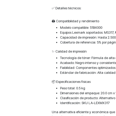
✅ Detalles técnicos:
🖨️ Compatibilidad y rendimiento
Modelo compatible: 51B4000
Equipos Lexmark soportados: MS317,
Capacidad de impresión: Hasta 2.50
Cobertura de referencia: 5% por pági
✨ Calidad de impresión
Tecnología de tóner: Fórmula de alta d
Acabado: Negro intenso y consistent
Fiabilidad: Componentes optimizados
Estándar de fabricación: Alta calidad
📦 Especificaciones físicas
Peso total: 0.5 kg
Dimensiones del empaque: 20.0 cm x 1
Clasificación de producto: Alternativo
Identificación: SKU LA-LEXMX317
Una alternativa eficiente y económica que 