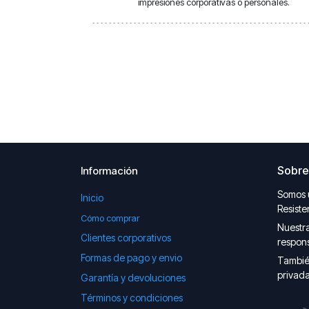
impresiones corporativas o personales.
Sobre
Información
Somos 
Inicio
Resiste
Cómo comprar
Nuestra
Clientes corporativos
respons
Formas de pago y envio
Tambié
privada
Garantía y devoluciones
Términos y condiciones