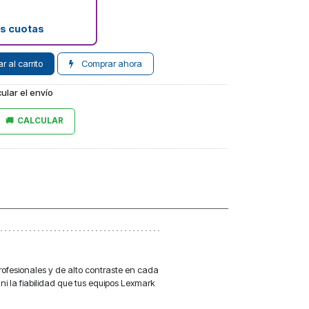
as cuotas
 al carrito
Comprar ahora
ular el envío
CALCULAR
profesionales y de alto contraste en cada
ni la fiabilidad que tus equipos Lexmark