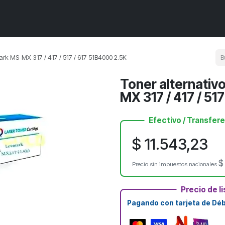
Componentes de PC
Armá tu PC
Próximos ingresos
PROMOS
ark MS-MX 317 / 417 / 517 / 617 51B4000 2.5K
Toner alternativ
MX 317 / 417 / 51
Efectivo / Transfer
$
11.543,23
Precio sin impuestos nacionales
Precio de li
Pagando con tarjeta de Débi