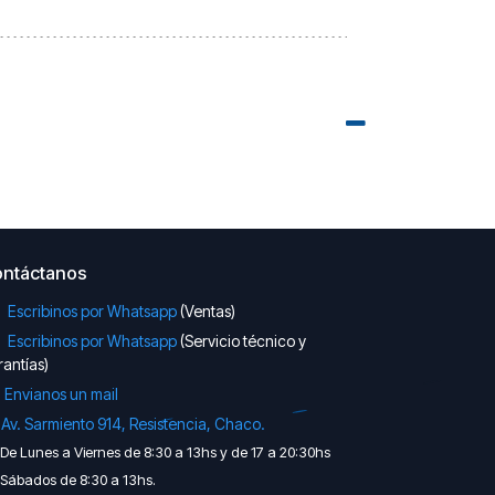
ntáctanos
Escribinos por Whatsapp
(Ventas)
Escribinos por Whatsapp
(Servicio técnico y
antías)
Envianos un mail

Av. Sarmiento 914, Resistencia, Chaco.
De Lunes a Viernes de 8:30 a 13hs y de 17 a 20:30hs
Sábados de 8:30 a 13hs.