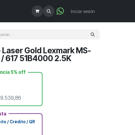
!
Iniciar sesión
o Laser Gold Lexmark MS-
7 / 617 51B4000 2.5K
encia 5% off
$
9.539,86
sta
to / Crédito / QR