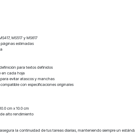
 MS417, MS517 y MS617
0 páginas estimadas
na
efinición para textos definidos
e en cada hoja
 para evitar atascos y manchas
 compatible con especificaciones originales
0.0 cm x 10.0 cm
 de alto rendimiento
asegura la continuidad de tus tareas diarias, manteniendo siempre un estándar