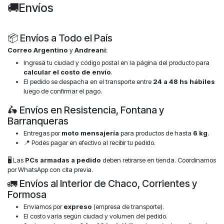
🚚Envíos
📦 Envíos a Todo el País
Correo Argentino
y
Andreani
:
Ingresá tu ciudad y código postal en la página del producto para
calcular el costo de envío
.
El pedido se despacha en el transporte entre
24 a 48 hs hábiles
luego de confirmar el pago.
🛵 Envíos en Resistencia, Fontana y
Barranqueras
Entregas por
moto mensajería
para productos de hasta
6 kg
.
📍 Podés pagar en efectivo al recibir tu pedido.
🖥️ Las
PCs armadas a pedido
deben retirarse en tienda. Coordinamos
por WhatsApp con cita previa.
🚛 Envíos al Interior de Chaco, Corrientes y
Formosa
Enviamos por
expreso
(empresa de transporte).
El costo varía según ciudad y volumen del pedido.