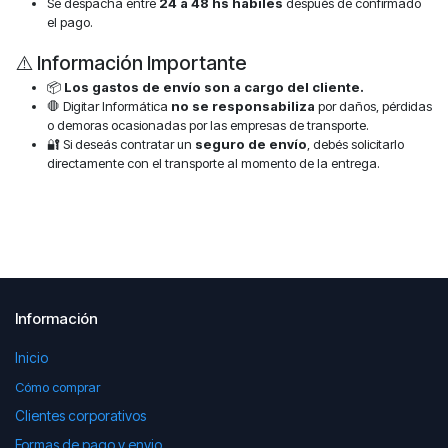
Se despacha entre
24 a 48 hs hábiles
después de confirmado
el pago.
⚠️ Información Importante
📦
Los gastos de envío son a cargo del cliente.
🛑 Digitar Informática
no se responsabiliza
por daños, pérdidas
o demoras ocasionadas por las empresas de transporte.
🔐 Si deseás contratar un
seguro de envío
, debés solicitarlo
directamente con el transporte al momento de la entrega.
Información
Inicio
Cómo comprar
Clientes corporativos
Formas de pago y envio