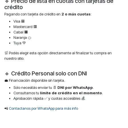
🔹 Precio de lista en cuotas con tarjetas de
crédito
Pagando con tarjeta de crédito en
2 o más cuotas
:
Visa 🟦
Mastercard 🟥
Cabal 🟧
Naranja 🍊
Tuya 💚
🛒 Podés elegir esta opción directamente al finalizar tu compra en
nuestro sitio.
🔹 Crédito Personal solo con DNI
💼 Financiación disponible sin tarjeta.
Solo necesitás enviar tu 📄
DNI por WhatsApp
.
Consultamos tu
límite de crédito en el momento
.
Aprobación rápida ✅ y cuotas accesibles 💰.
📲
Contactanos por WhatsApp para más info