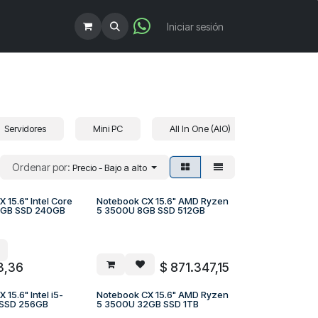
!
Iniciar sesión
Servidores
Mini PC
All In One (AIO)
Ordenar por:
Precio - Bajo a alto
 15.6" Intel Core
Notebook CX 15.6" AMD Ryzen
 PEDIDO
A PEDIDO
8GB SSD 240GB
5 3500U 8GB SSD 512GB
3,36
$
871.347,15
 15.6" Intel i5-
Notebook CX 15.6" AMD Ryzen
 PEDIDO
A PEDIDO
 SSD 256GB
5 3500U 32GB SSD 1TB