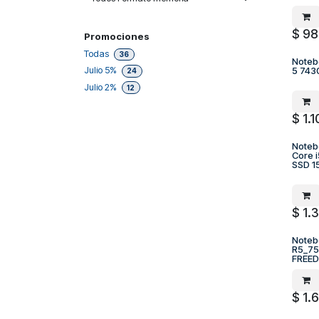
$
98
Promociones
Todas
36
Noteb
Julio 5%
5 743
24
Julio 2%
12
$
1.
Noteb
Core 
SSD 1
$
1.
Noteb
R5_75
FREE
$
1.