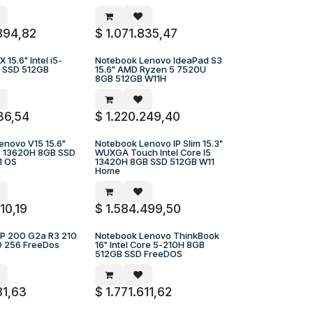
894,82
$
1.071.835,47
 15.6" Intel i5-
Notebook Lenovo IdeaPad S3
 PEDIDO
A PEDIDO
 SSD 512GB
15.6" AMD Ryzen 5 7520U
8GB 512GB W11H
736,54
$
1.220.249,40
enovo V15 15.6"
Notebook Lenovo IP Slim 15.3"
 PEDIDO
A PEDIDO
i7 13620H 8GB SSD
WUXGA Touch Intel Core I5
1 OS
13420H 8GB SSD 512GB W11
Home
10,19
$
1.584.499,50
P 200 G2a R3 210
Notebook Lenovo ThinkBook
 PEDIDO
A PEDIDO
D 256 FreeDos
16" Intel Core 5-210H 8GB
512GB SSD FreeDOS
81,63
$
1.771.611,62