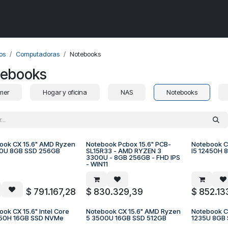
Componentes de PC
Armá tu PC
Próximos ingresos
PROMOS
os
Computadoras
Notebooks
ebooks
mer
Hogar y oficina
NAS
Notebooks
ook CX 15.6" AMD Ryzen
Notebook Pcbox 15.6" PCB-
Notebook CX
A PEDIDO
A PEDIDO
A
0U 8GB SSD 256GB
SL15R33 - AMD RYZEN 3
I5 12450H 
3300U - 8GB 256GB - FHD IPS
- WIN11
$
791.167,28
$
830.329,39
$
852.13
ok CX 15.6" Intel Core
Notebook CX 15.6" AMD Ryzen
Notebook CX
A PEDIDO
A PEDIDO
A
450H 16GB SSD NVMe
5 3500U 16GB SSD 512GB
1235U 8GB
B