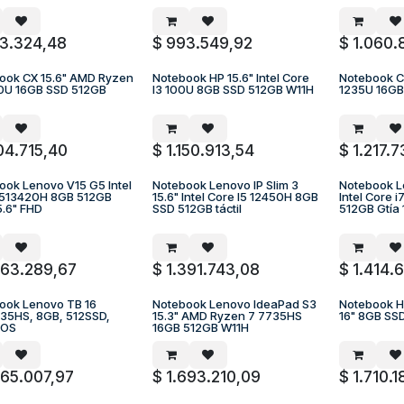
3.324,48
$
993.549,92
$
1.060.
ook CX 15.6" AMD Ryzen
Notebook HP 15.6" Intel Core
Notebook CX
A PEDIDO
A PEDIDO
A
0U 16GB SSD 512GB
I3 100U 8GB SSD 512GB W11H
1235U 16GB
104.715,40
$
1.150.913,54
$
1.217.
ook Lenovo V15 G5 Intel
Notebook Lenovo IP Slim 3
Notebook L
A PEDIDO
A PEDIDO
A
i513420H 8GB 512GB
15.6" Intel Core I5 12450H 8GB
Intel Core 
5.6" FHD
SSD 512GB táctil
512GB Gtía 
363.289,67
$
1.391.743,08
$
1.414.6
ook Lenovo TB 16
Notebook Lenovo IdeaPad S3
Notebook H
A PEDIDO
A PEDIDO
A
35HS, 8GB, 512SSD,
15.3" AMD Ryzen 7 7735HS
16" 8GB SS
DOS
16GB 512GB W11H
665.007,97
$
1.693.210,09
$
1.710.1