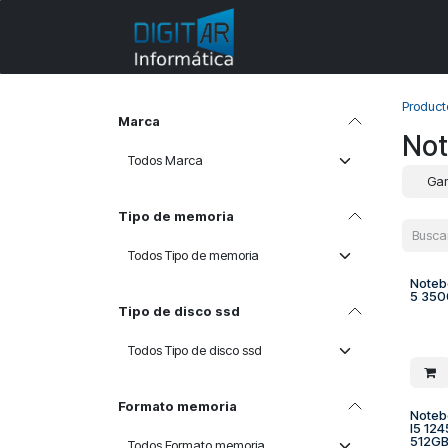
Ir al contenido
Categorías
Product
Marca
Not
Ga
Tipo de memoria
Noteb
5 350
Tipo de disco ssd
Formato memoria
Notebo
I5 12
512G