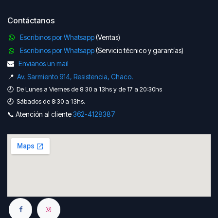
Contáctanos
Escribinos por Whatsapp
(Ventas)
Escribinos por Whatsapp
(Servicio técnico y garantías)
Envianos un mail
📍
Av. Sarmiento 914, Resistencia, Chaco.
🕘 De Lunes a Viernes de 8:30 a 13hs y de 17 a 20:30hs
🕘 Sábados de 8:30 a 13hs.
📞 Atención al cliente
362-41​​28387