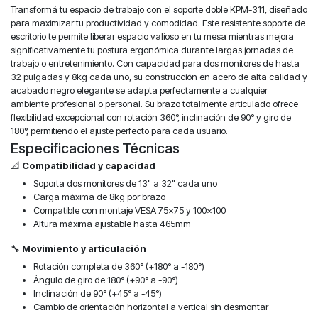
Transformá tu espacio de trabajo con el soporte doble KPM-311, diseñado
para maximizar tu productividad y comodidad. Este resistente soporte de
escritorio te permite liberar espacio valioso en tu mesa mientras mejora
significativamente tu postura ergonómica durante largas jornadas de
trabajo o entretenimiento. Con capacidad para dos monitores de hasta
32 pulgadas y 8kg cada uno, su construcción en acero de alta calidad y
acabado negro elegante se adapta perfectamente a cualquier
ambiente profesional o personal. Su brazo totalmente articulado ofrece
flexibilidad excepcional con rotación 360°, inclinación de 90° y giro de
180°, permitiendo el ajuste perfecto para cada usuario.
Especificaciones Técnicas
📐
Compatibilidad y capacidad
Soporta dos monitores de 13" a 32" cada uno
Carga máxima de 8kg por brazo
Compatible con montaje VESA 75x75 y 100x100
Altura máxima ajustable hasta 465mm
🔧
Movimiento y articulación
Rotación completa de 360° (+180° a -180°)
Ángulo de giro de 180° (+90° a -90°)
Inclinación de 90° (+45° a -45°)
Cambio de orientación horizontal a vertical sin desmontar