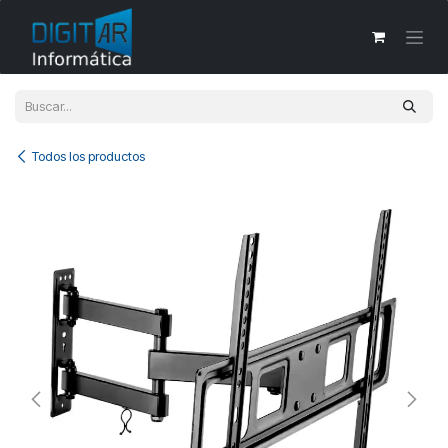
Ir al contenido
Todos los productos