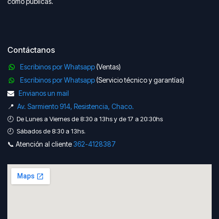
como públicas.
Contáctanos
Escribinos por Whatsapp
(Ventas)
Escribinos por Whatsapp
(Servicio técnico y garantías)
Envianos un mail
📍
Av. Sarmiento 914, Resistencia, Chaco.
🕘 De Lunes a Viernes de 8:30 a 13hs y de 17 a 20:30hs
🕘 Sábados de 8:30 a 13hs.
📞 Atención al cliente
362-41​​28387