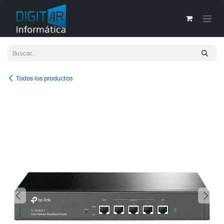
Ir al contenido
Todos los productos