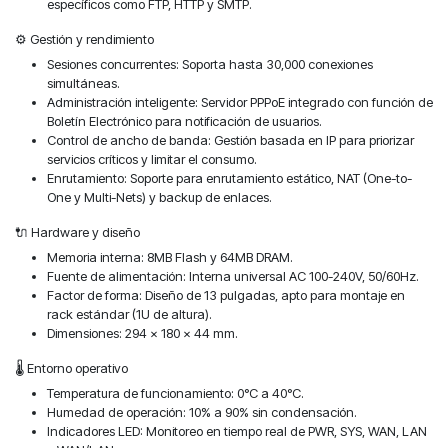
específicos como FTP, HTTP y SMTP.
⚙️ Gestión y rendimiento
Sesiones concurrentes: Soporta hasta 30,000 conexiones
simultáneas.
Administración inteligente: Servidor PPPoE integrado con función de
Boletín Electrónico para notificación de usuarios.
Control de ancho de banda: Gestión basada en IP para priorizar
servicios críticos y limitar el consumo.
Enrutamiento: Soporte para enrutamiento estático, NAT (One-to-
One y Multi-Nets) y backup de enlaces.
🔌 Hardware y diseño
Memoria interna: 8MB Flash y 64MB DRAM.
Fuente de alimentación: Interna universal AC 100-240V, 50/60Hz.
Factor de forma: Diseño de 13 pulgadas, apto para montaje en
rack estándar (1U de altura).
Dimensiones: 294 x 180 x 44 mm.
🌡️ Entorno operativo
Temperatura de funcionamiento: 0°C a 40°C.
Humedad de operación: 10% a 90% sin condensación.
Indicadores LED: Monitoreo en tiempo real de PWR, SYS, WAN, LAN