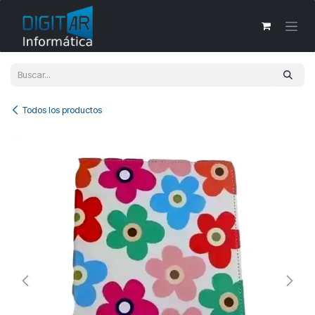
Ir al contenido
Todos los productos