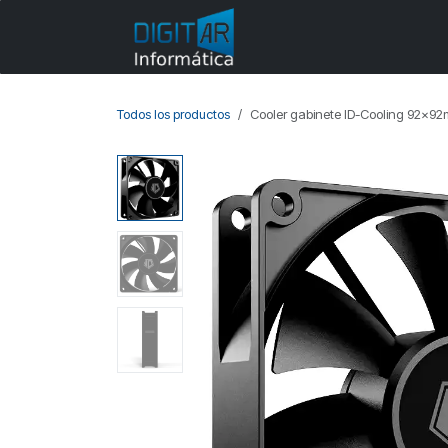
Ir al contenido
Categorías
Todos los productos
Cooler gabinete ID-Cooling 92x