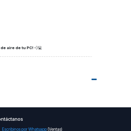
 de aire de tu PC!
💨💻
ntáctanos
Escribinos por Whatsapp
(Ventas)