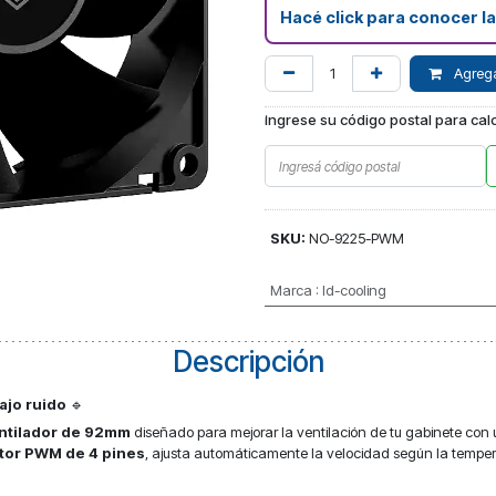
Hacé click para conocer l
Agregar
Ingrese su código postal para calc
SKU:
NO-9225-PWM
Marca
:
Id-cooling
Descripción
ajo ruido
🔹
ntilador de 92mm
diseñado para mejorar la ventilación de tu gabinete con
tor PWM de 4 pines
, ajusta automáticamente la velocidad según la temper