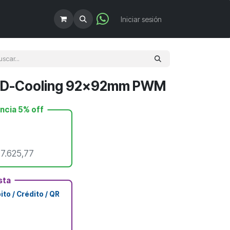
!
Iniciar sesión
e ID-Cooling 92x92mm PWM
encia 5% off
$
7.625,77
sta
to / Crédito / QR