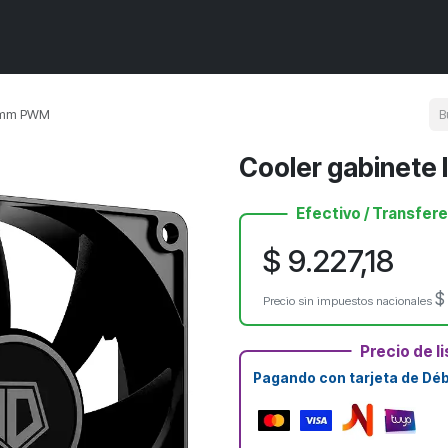
Componentes de PC
Armá tu PC
Próximos ingresos
PROMOS
92mm PWM
Cooler gabinet
Efectivo / Transfer
$
9.227,18
Precio sin impuestos nacionales
Precio de li
Pagando con tarjeta de Débi