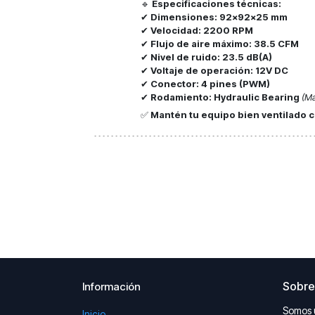
🔹
Especificaciones técnicas:
✔
Dimensiones:
92×92×25 mm
✔
Velocidad:
2200 RPM
✔
Flujo de aire máximo:
38.5 CFM
✔
Nivel de ruido:
23.5 dB(A)
✔
Voltaje de operación:
12V DC
✔
Conector:
4 pines (PWM)
✔
Rodamiento:
Hydraulic Bearing
(Ma
✅
Mantén tu equipo bien ventilado con
Sobre
Información
Somos 
Inicio