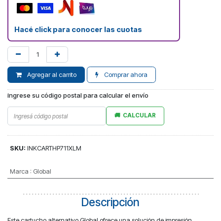
Hacé click para conocer las cuotas
Agregar al carrito
Comprar ahora
Ingrese su código postal para calcular el envío
CALCULAR
SKU:
INKCARTHP711XLM
Marca
:
Global
Descripción
Este cartucho alternativo Global ofrece una solución de impresión