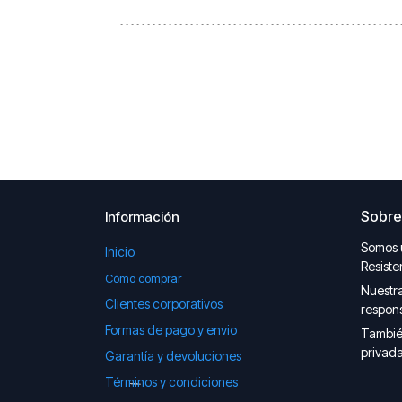
Sobre
Información
Somos 
Inicio
Resiste
Cómo comprar
Nuestra
Clientes corporativos
respons
Formas de pago y envio
Tambié
privada
Garantía y devoluciones
Términos y condiciones