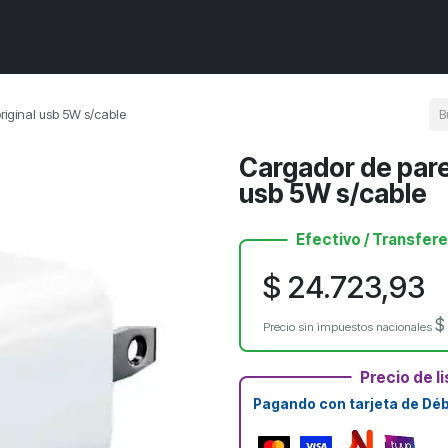
Componentes de PC
Armá tu PC
Próximos ingresos
PROMOS
iginal usb 5W s/cable
Cargador de pare
usb 5W s/cable
Efectivo / Transfer
$
24.723,93
Precio sin impuestos nacionales
Precio de li
Pagando con tarjeta de Débi