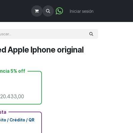
!
Iniciar sesión
d Apple Iphone original
encia 5% off
$
20.433,00
sta
to / Crédito / QR