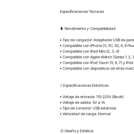
Especificaciones Técnicas
🔋 Rendimiento y Compatibilidad
• Tipo de cargador: Adaptador USB de par
• Compatible con iPhone (5, 5C, 5S, 6, 6 Plus, 
• Compatible con iPad Mini (2, 3, 4)
• Compatible con Apple Watch (Series 1, 2, 3,
• Compatible con iPod Touch (5, 6, 7) y iPod 
• Compatible con dispositivos de otras ma
⚡️ Especificaciones Eléctricas
• Voltaje de entrada: 110-220V (Bivolt)
• Voltaje de salida: 5V a 1A
• Tipo de conector: USB estándar
• Velocidad de carga: Normal
🎨 Diseño y Estética