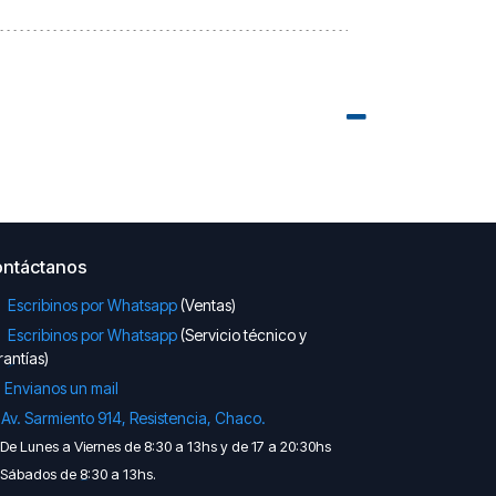
ntáctanos
Escribinos por Whatsapp
(Ventas)
Escribinos por Whatsapp
(Servicio técnico y
antías)
Envianos un mail

Av. Sarmiento 914, Resistencia, Chaco.
De Lunes a Viernes de 8:30 a 13hs y de 17 a 20:30hs
Sábados de 8:30 a 13hs.