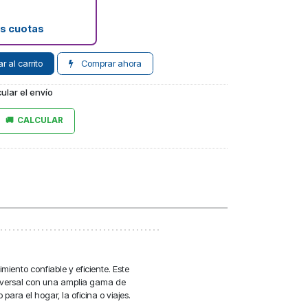
as cuotas
 al carrito
Comprar ahora
ular el envío
CALCULAR
iento confiable y eficiente. Este
niversal con una amplia gama de
para el hogar, la oficina o viajes.