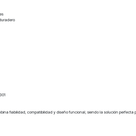
es
 duradero
301
na fiabilidad, compatibilidad y diseño funcional, siendo la solución perfecta