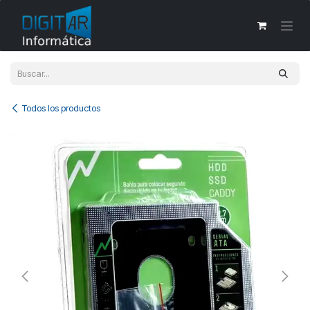
Ir al contenido
Todos los productos